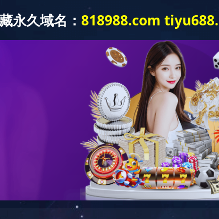
产品展示
工程案列
合作加盟