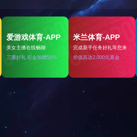
首页
上一页
1
下一页
尾页
关注我们