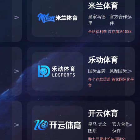
当前位置：
首页
>
工程案列
>
金牌客户