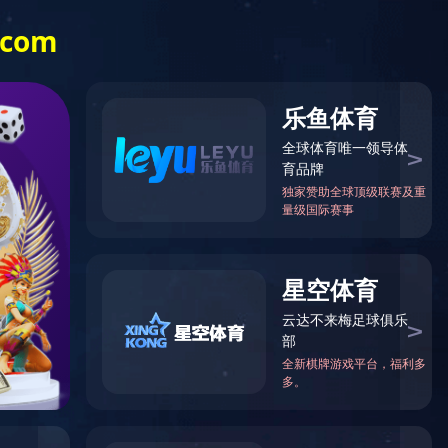
移动版
微信公众号
设为首页
|
添加收藏
400-8228-286
13707400505
服务支持
完美（中国）