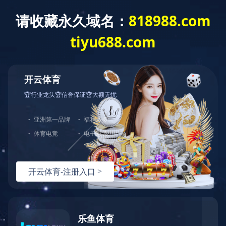
咨询热线：
400-8228-286
Toggle
navigati
新闻中心
对不起，资料正在完善中！
首页
上一页
下一页
尾页
企业概况
新闻中心
产品展示
工程案列
合作加盟
服务支